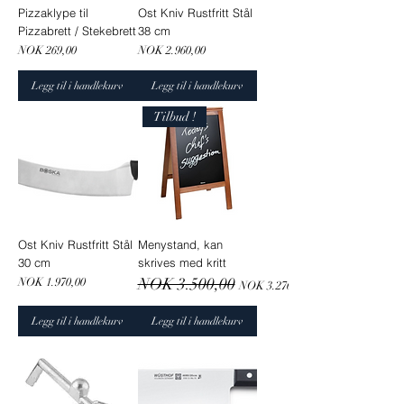
Pizzaklype til
Ost Kniv Rustfritt Stål
Pizzabrett / Stekebrett
38 cm
Pris
Pris
NOK 269,00
NOK 2.960,00
Legg til i handlekurv
Legg til i handlekurv
Tilbud !
Ost Kniv Rustfritt Stål
Menystand, kan
30 cm
skrives med kritt
Pris
Vanlig pris
NOK 3.500,00
Salgspris
NOK 1.970,00
NOK 3.276,00
Legg til i handlekurv
Legg til i handlekurv