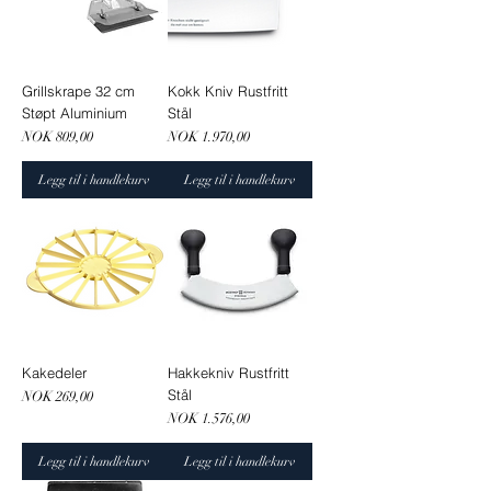
Grillskrape 32 cm
Kokk Kniv Rustfritt
Støpt Aluminium
Stål
Pris
Pris
NOK 809,00
NOK 1.970,00
Legg til i handlekurv
Legg til i handlekurv
Kakedeler
Hakkekniv Rustfritt
Stål
Pris
NOK 269,00
Pris
NOK 1.576,00
Legg til i handlekurv
Legg til i handlekurv