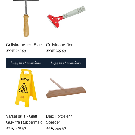
Grillskrape tre 15 cm
Grillskrape Rød
Pris
Pris
NOK 224,00
NOK 269,00
Legg til i handlekurv
Legg til i handlekurv
Varsel skilt - Glatt
Deig Fordeler /
Gulv fra Rubbermaid
Spreder
Pris
Pris
NOK 719,00
NOK 206,00