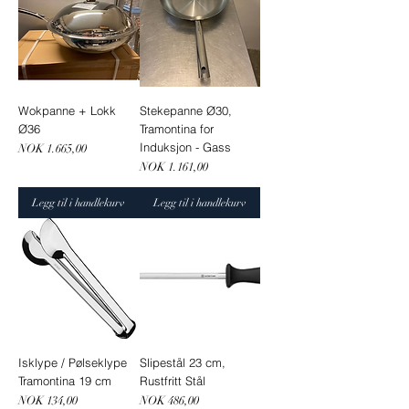
Wokpanne + Lokk
Stekepanne Ø30,
Ø36
Tramontina for
Induksjon - Gass
Pris
NOK 1.665,00
Pris
NOK 1.161,00
Legg til i handlekurv
Legg til i handlekurv
Isklype / Pølseklype
Slipestål 23 cm,
Tramontina 19 cm
Rustfritt Stål
Pris
Pris
NOK 134,00
NOK 486,00