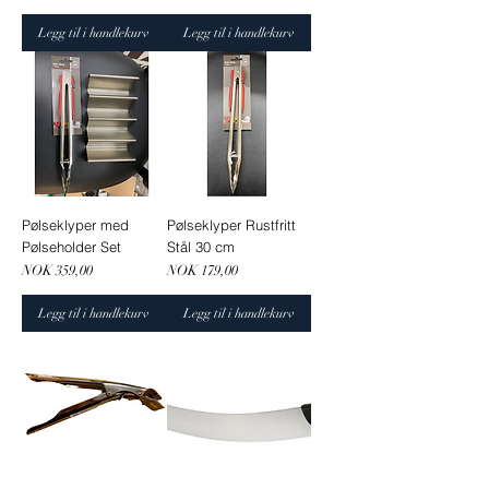
Legg til i handlekurv
Legg til i handlekurv
Pølseklyper med
Pølseklyper Rustfritt
Pølseholder Set
Stål 30 cm
Pris
Pris
NOK 359,00
NOK 179,00
Legg til i handlekurv
Legg til i handlekurv