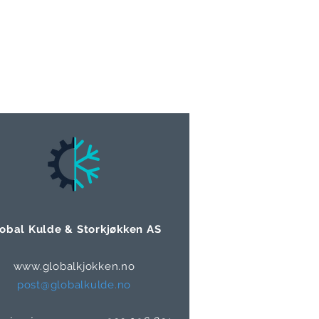
obal Kulde & Storkjøkken AS
www.globalkjokken.no
post@globalkulde.no