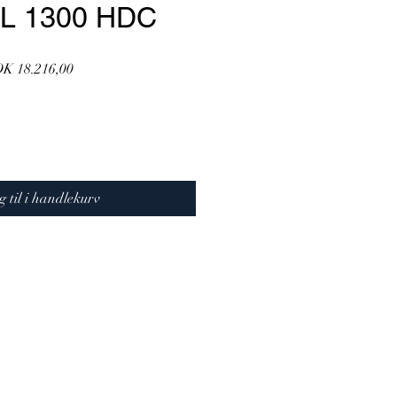
CL 1300 HDC
lig
Salgspris
K 18.216,00
s
g til i handlekurv