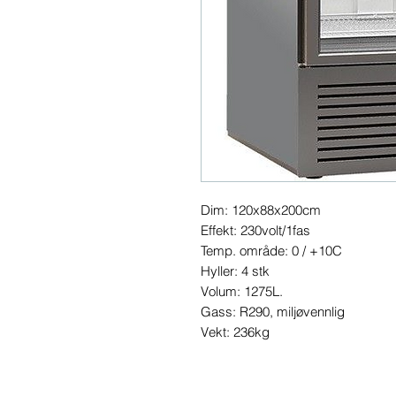
Dim: 120x88x200cm
Effekt: 230volt/1fas
Temp. område: 0 / +10C
Hyller: 4 stk
Volum: 1275L.
Gass: R290, miljøvennlig
Vekt: 236kg