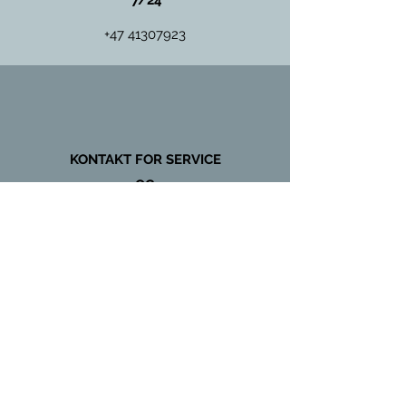
7/24
+47 41307923
KONTAKT FOR SERVICE
OG
VEDLIKEHOLD
+47 97431135
Global Kulde & Storkjøkken AS