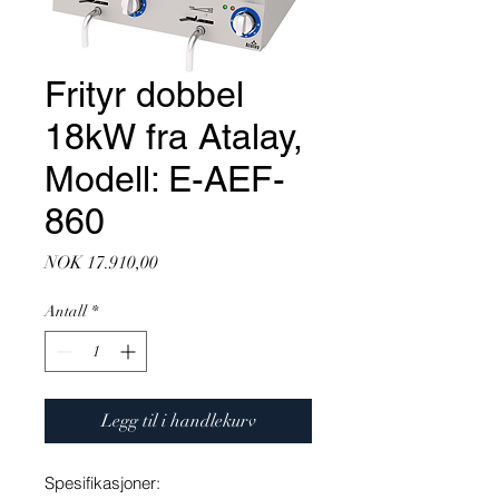
Frityr dobbel
18kW fra Atalay,
Modell: E-AEF-
860
Pris
NOK 17.910,00
Antall
*
Legg til i handlekurv
Spesifikasjoner: