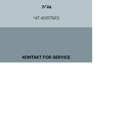
7/24
+47 41307923
KONTAKT FOR SERVICE
OG
VEDLIKEHOLD
+47 97431135
Global Kulde & Storkjøkken AS