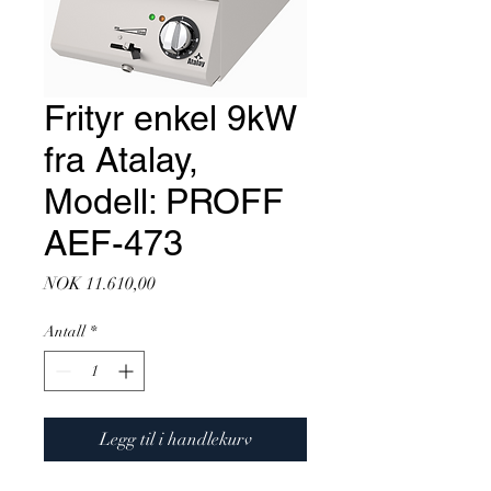
Frityr enkel 9kW
fra Atalay,
Modell: PROFF
AEF-473
Pris
NOK 11.610,00
Antall
*
Legg til i handlekurv