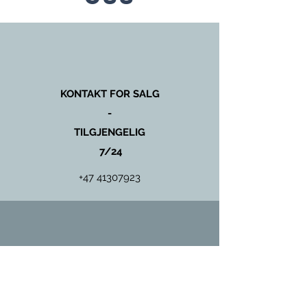
KONTAKT FOR SALG
-
TILGJENGELIG
7/24
+47 41307923
KONTAKT FOR SERVICE
OG