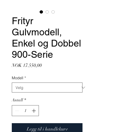
Frityr
Gulvmodell,
Enkel og Dobbel
900-Serie
Pris
NOK 17.550,00
Modell
*
Antall
*
Legg til i handlekurv