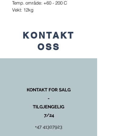
Temp. område: +60 - 200 C
Vekt: 12kg
KONTAKT
OSS
KONTAKT FOR SALG
-
TILGJENGELIG
7/24
+47 41307923