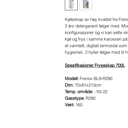
Kjøleskap av høy kvalitet fra Fre
3 års delergaranti følger med. Mod
konfigurasjoner og vi kan sette sku
kjøl og frys i samme karosseri 
et vanntett, digitalt termostat som 
hygienisk. 2 hyller følger med til h
Spesifikasjoner Fryseskap 700L
Modell:
Frenox BL9-R290
Dim:
70x81x213cm
Temp. område:
-10/-22
Gasstype:
R290
Vekt:
160