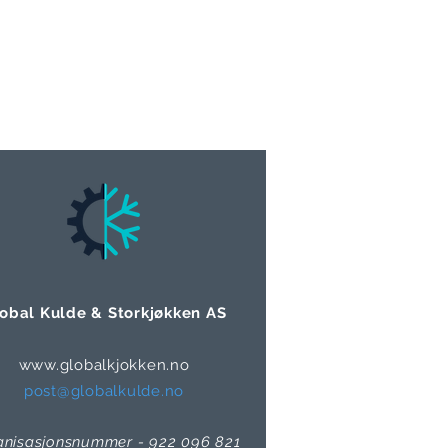
obal Kulde & Storkjøkken AS
www.globalkjokken.no
post@globalkulde.no
anisasjonsnummer - 922 096 821