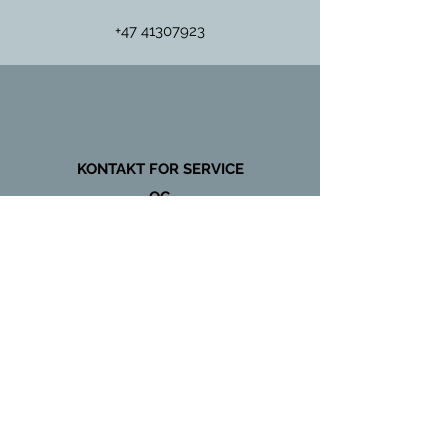
+47 41307923
KONTAKT FOR SERVICE
OG
VEDLIKEHOLD
+47 97431135
Global Kulde & Storkjøkken AS