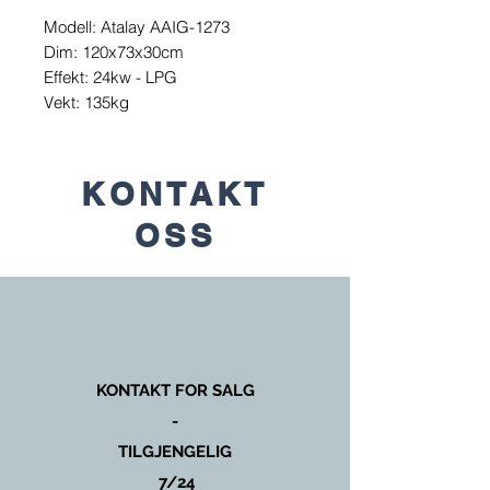
Modell: Atalay AAIG-1273
Dim: 120x73x30cm
Effekt: 24kw - LPG
Vekt: 135kg
KONTAKT
OSS
KONTAKT FOR SALG
-
TILGJENGELIG
7/24