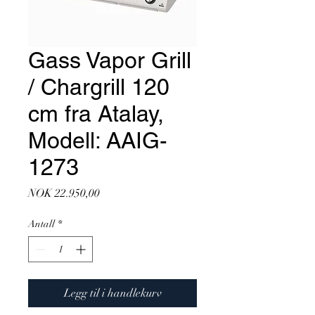
Gass Vapor Grill
/ Chargrill 120
cm fra Atalay,
Modell: AAIG-
1273
Pris
NOK 22.950,00
Antall
*
Legg til i handlekurv