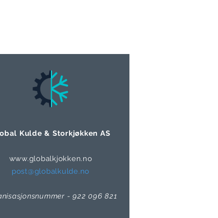
obal Kulde & Storkjøkken AS
www.globalkjokken.no
post@globalkulde.no
anisasjonsnummer - 922 096 821