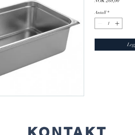
Pris
NOK 268,00
Antall
*
Leg
KONTAKT