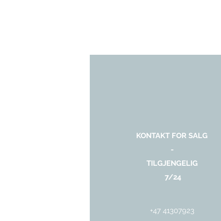
KONTAKT FOR SALG
-
TILGJENGELIG
7/24
+47 41307923