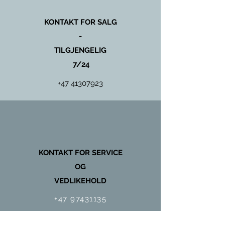
KONTAKT FOR SALG
-
TILGJENGELIG
7/24
+47 41307923
KONTAKT FOR SERVICE
OG
VEDLIKEHOLD
+47 97431135