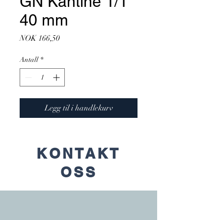
GN Kantine 1/1
40 mm
Pris
NOK 166,50
Antall
*
Legg til i handlekurv
KONTAKT
OSS