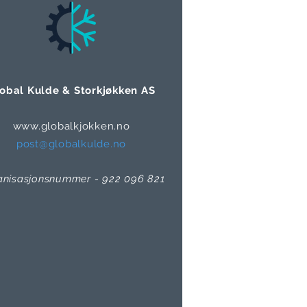
obal Kulde & Storkjøkken AS
www.globalkjokken.no
post@globalkulde.no
anisasjonsnummer - 922 096 821