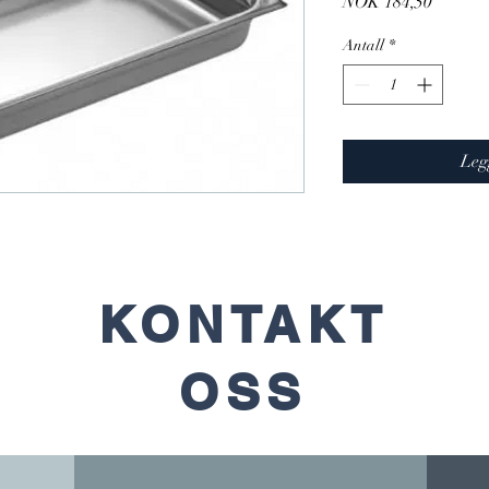
Pris
NOK 184,50
Antall
*
Leg
KONTAKT
OSS