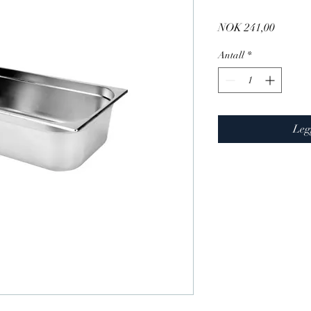
Pris
NOK 241,00
Antall
*
Leg