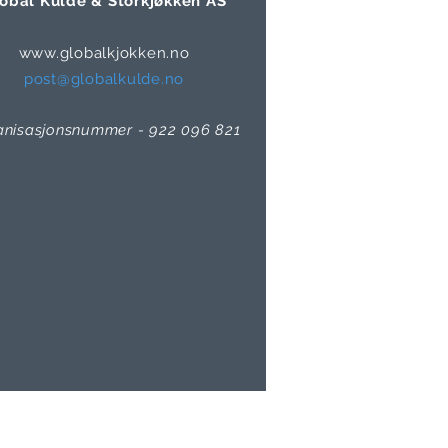
obal Kulde & Storkjøkken AS
www.globalkjokken.no
post@globalkulde.no
anisasjonsnummer - 922 096 821