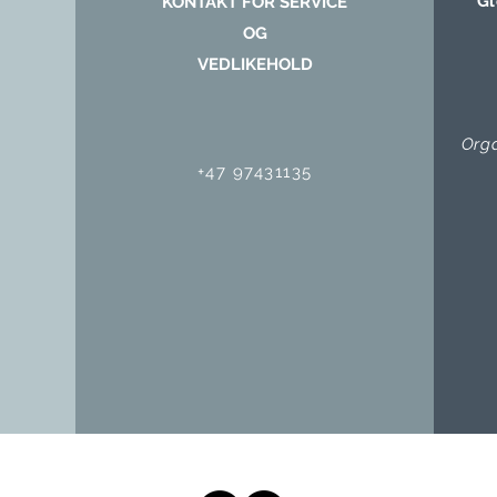
Gl
KONTAKT FOR SERVICE
OG
VEDLIKEHOLD
Org
+47 97431135