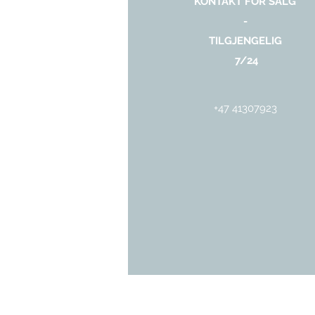
KONTAKT FOR SALG
-
TILGJENGELIG
7/24
+47 41307923