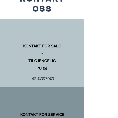
OSS
KONTAKT FOR SALG
-
TILGJENGELIG
7/24
+47 41307923
KONTAKT FOR SERVICE