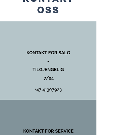
OSS
KONTAKT FOR SALG
-
TILGJENGELIG
7/24
+47 41307923
KONTAKT FOR SERVICE