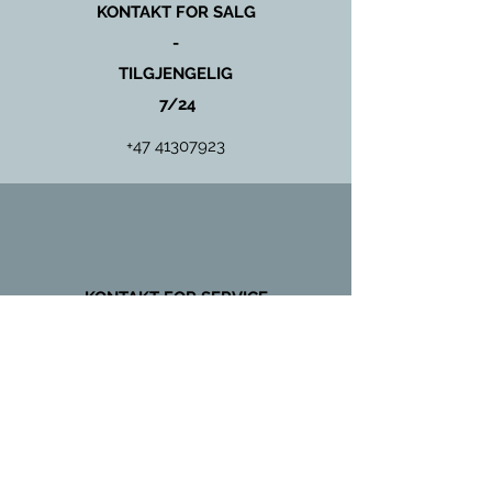
KONTAKT FOR SALG
-
TILGJENGELIG
7/24
+47 41307923
KONTAKT FOR SERVICE
OG
VEDLIKEHOLD
+47 97431135