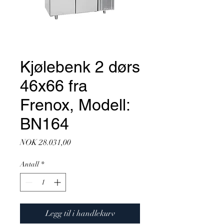
Kjølebenk 2 dørs
46x66 fra
Frenox, Modell:
BN164
Pris
NOK 28.031,00
Antall
*
Legg til i handlekurv