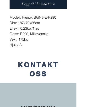
Legg til i handlekurv
Modell: Frenox BGN3-E-R290
Dim: 187x70x85cm
Effekt: 0,23kw/1fas
Gass: R290, Miljøvennlig
Vekt: 175kg
Hjul: JA
KONTAKT
OSS