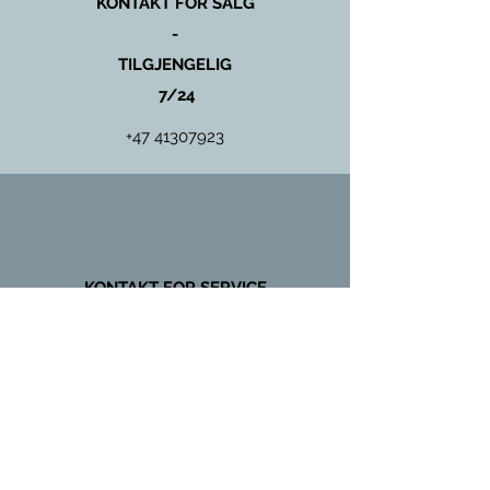
KONTAKT FOR SALG
-
TILGJENGELIG
7/24
+47 41307923
KONTAKT FOR SERVICE
OG
VEDLIKEHOLD
+47 97431135