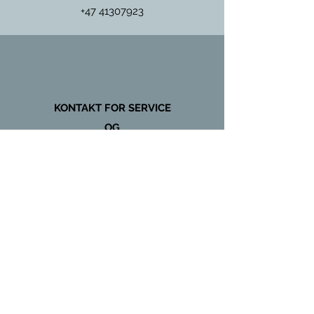
+47 41307923
KONTAKT FOR SERVICE
OG
VEDLIKEHOLD
+47 97431135
Global Kulde & Storkjøkken AS
www.globalkjokken.no