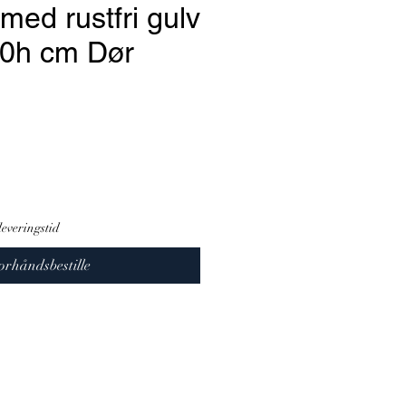
 med rustfri gulv
0h cm Dør
leveringstid
orhåndsbestille