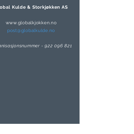
obal Kulde & Storkjøkken AS
www.globalkjokken.no
post@globalkulde.no
anisasjonsnummer - 922 096 821