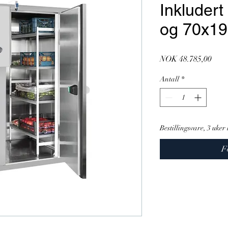
Inkludert
og 70x19
Pris
NOK 48.785,00
Antall
*
Bestillingsvare, 3 uker 
F