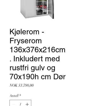
Kjølerom -
Fryserom
136x376x216cm
. Inkludert med
rustfri gulv og
70x190h cm Dør
Pris
NOK 53.798,00
Antall
*