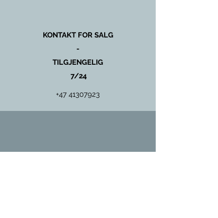
KONTAKT FOR SALG
-
TILGJENGELIG
7/24
+47 41307923
KONTAKT FOR SERVICE
OG
VEDLIKEHOLD
+47 97431135