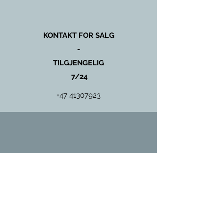
KONTAKT FOR SALG
-
TILGJENGELIG
7/24
+47 41307923
KONTAKT FOR SERVICE
OG
VEDLIKEHOLD
+47 97431135