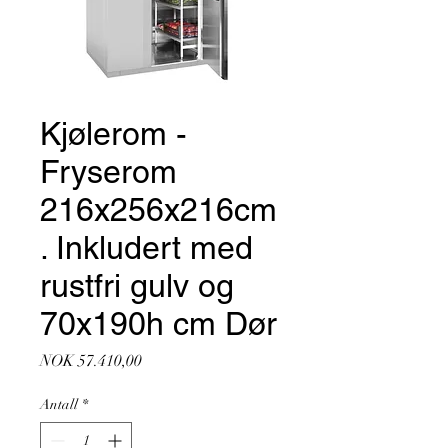
Kjølerom -
Fryserom
216x256x216cm
. Inkludert med
rustfri gulv og
70x190h cm Dør
Pris
NOK 57.410,00
Antall
*