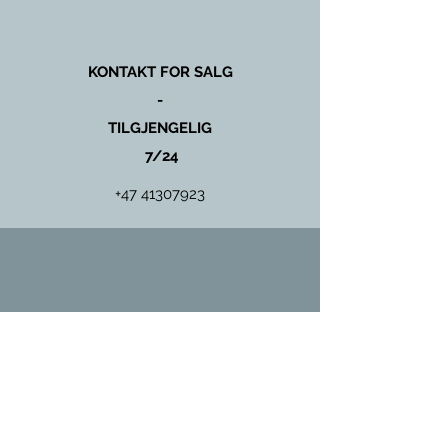
KONTAKT FOR SALG
-
TILGJENGELIG
7/24
+47 41307923
KONTAKT FOR SERVICE
OG
VEDLIKEHOLD
+47 97431135