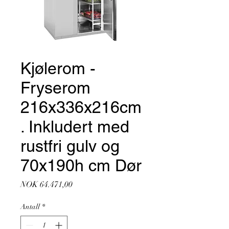
Kjølerom -
Fryserom
216x336x216cm
. Inkludert med
rustfri gulv og
70x190h cm Dør
Pris
NOK 64.471,00
Antall
*