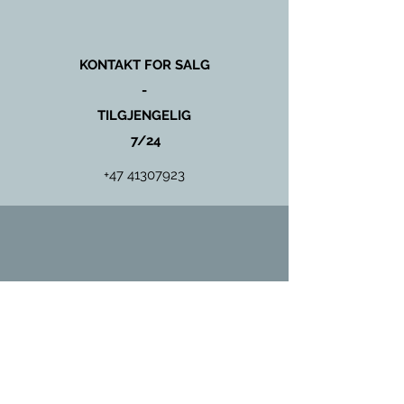
KONTAKT FOR SALG
-
TILGJENGELIG
7/24
+47 41307923
KONTAKT FOR SERVICE
OG
VEDLIKEHOLD
+47 97431135