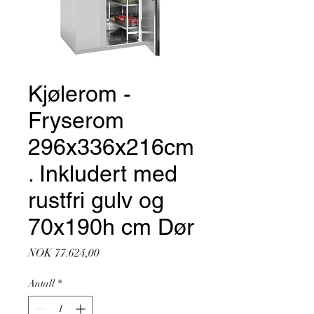
Kjølerom -
Fryserom
296x336x216cm
. Inkludert med
rustfri gulv og
70x190h cm Dør
Pris
NOK 77.624,00
Antall
*