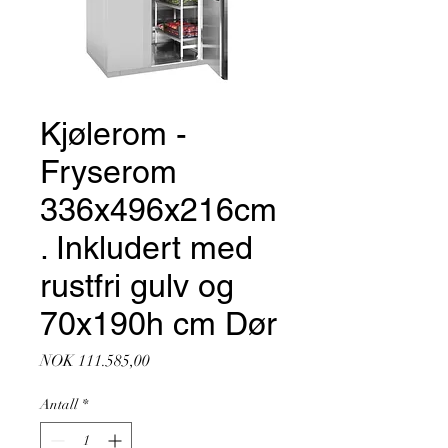
Kjølerom -
Fryserom
336x496x216cm
. Inkludert med
rustfri gulv og
70x190h cm Dør
Pris
NOK 111.585,00
Antall
*