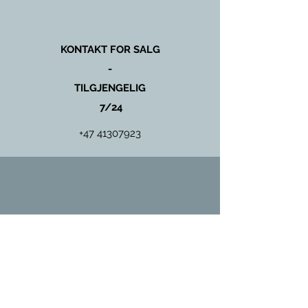
KONTAKT FOR SALG
-
TILGJENGELIG
7/24
+47 41307923
KONTAKT FOR SERVICE
OG
VEDLIKEHOLD
+47 97431135