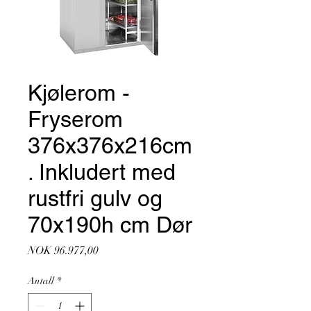
Kjølerom -
Fryserom
376x376x216cm
. Inkludert med
rustfri gulv og
70x190h cm Dør
Pris
NOK 96.977,00
Antall
*