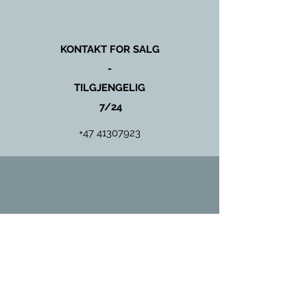
KONTAKT FOR SALG
-
TILGJENGELIG
7/24
+47 41307923
KONTAKT FOR SERVICE
OG
VEDLIKEHOLD
+47 97431135