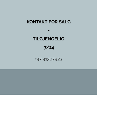
KONTAKT FOR SALG
-
TILGJENGELIG
7/24
+47 41307923
KONTAKT FOR SERVICE
OG
VEDLIKEHOLD
+47 97431135