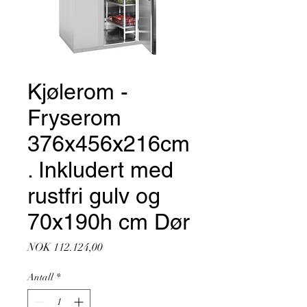
Kjølerom -
Fryserom
376x456x216cm
. Inkludert med
rustfri gulv og
70x190h cm Dør
Pris
NOK 112.124,00
Antall
*