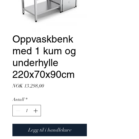
Oppvaskbenk
med 1 kum og
underhylle
220x70x90cm
Pris
NOK 13.298,00
Antall
*
Legg til i handlekurv