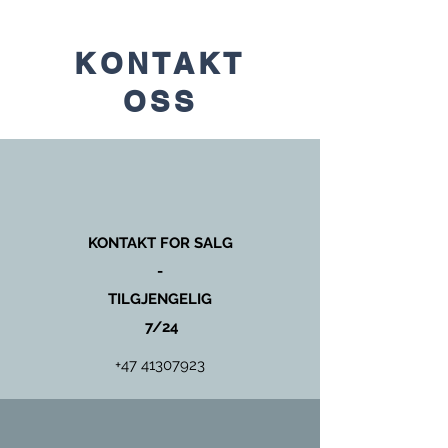
KONTAKT
OSS
KONTAKT FOR SALG
-
TILGJENGELIG
7/24
+47 41307923