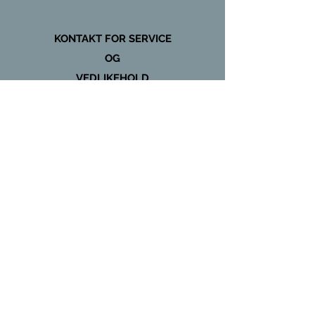
KONTAKT FOR SERVICE
OG
VEDLIKEHOLD
+47 97431135
Global Kulde & Storkjøkken AS
www.globalkjokken.no
post@globalkulde.no
Organisasjonsnummer -
922 096 821