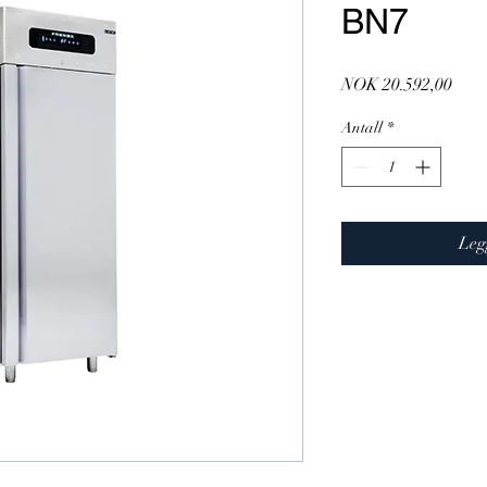
BN7
Pris
NOK 20.592,00
Antall
*
Leg