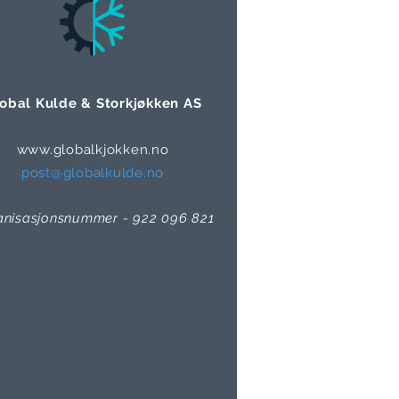
obal Kulde & Storkjøkken AS
www.globalkjokken.no
post@globalkulde.no
anisasjonsnummer - 922 096 821