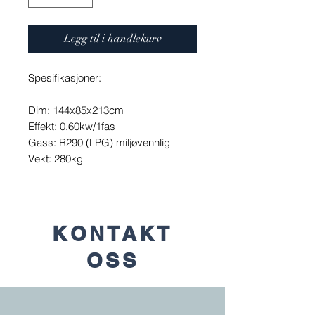
Legg til i handlekurv
Spesifikasjoner:
Dim: 144x85x213cm
Effekt: 0,60kw/1fas
Gass: R290 (LPG) miljøvennlig
Vekt: 280kg
KONTAKT
OSS