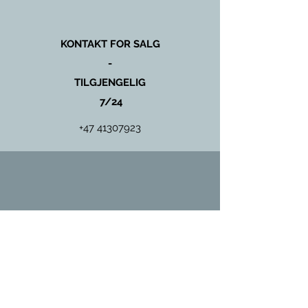
KONTAKT FOR SALG
-
TILGJENGELIG
7/24
+47 41307923
KONTAKT FOR SERVICE
OG
VEDLIKEHOLD
+47 97431135