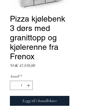
Pizza kjølebenk
3 dørs med
granittopp og
kjølerenne fra
Frenox
Pris
NOK 43.830,00
Antall
*
Legg til i handlekurv