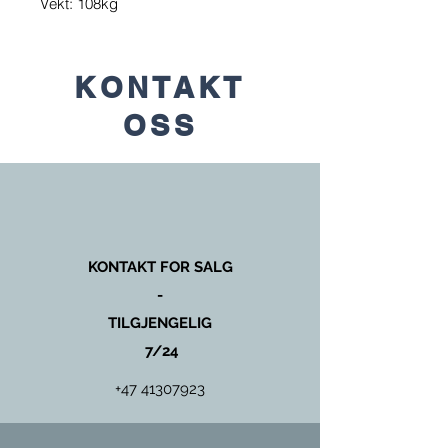
Vekt: 108kg
KONTAKT
OSS
KONTAKT FOR SALG
-
TILGJENGELIG
7/24
+47 41307923