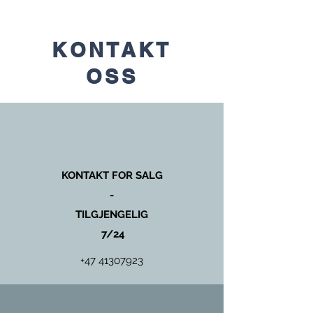
KONTAKT
OSS
KONTAKT FOR SALG
-
TILGJENGELIG
7/24
+47 41307923