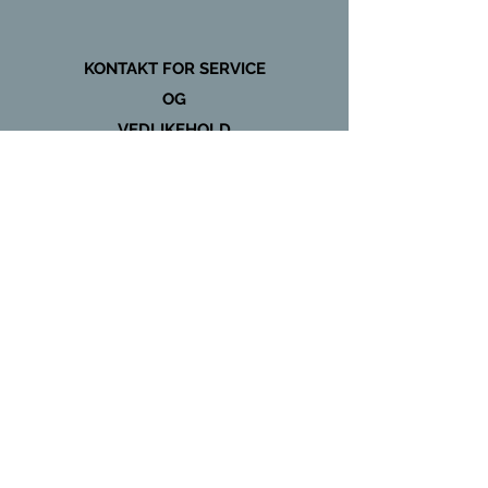
KONTAKT FOR SERVICE
OG
VEDLIKEHOLD
+47 97431135
Global Kulde & Storkjøkken AS
www.globalkjokken.no
post@globalkulde.no
Organisasjonsnummer -
922 096 821