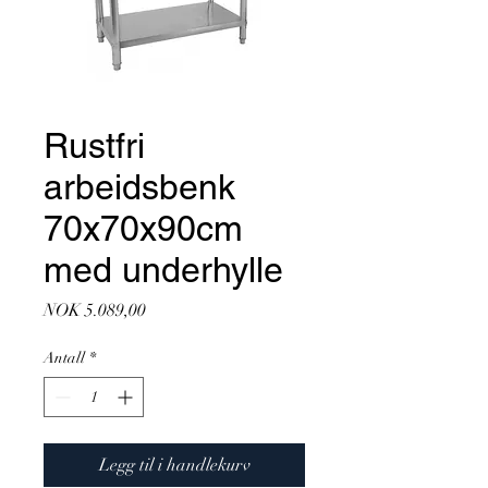
Rustfri
arbeidsbenk
70x70x90cm
med underhylle
Pris
NOK 5.089,00
Antall
*
Legg til i handlekurv