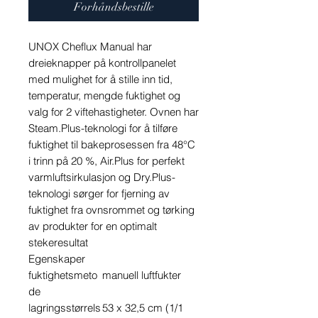
Forhåndsbestille
UNOX Cheflux Manual har
dreieknapper på kontrollpanelet
med mulighet for å stille inn tid,
temperatur, mengde fuktighet og
valg for 2 viftehastigheter. Ovnen har
Steam.Plus-teknologi for å tilføre
fuktighet til bakeprosessen fra 48°C
i trinn på 20 %, Air.Plus for perfekt
varmluftsirkulasjon og Dry.Plus-
teknologi sørger for fjerning av
fuktighet fra ovnsrommet og tørking
av produkter for en optimalt
stekeresultat
Egenskaper
fuktighetsmeto
manuell luftfukter
de
lagringsstørrels
53 x 32,5 cm (1/1