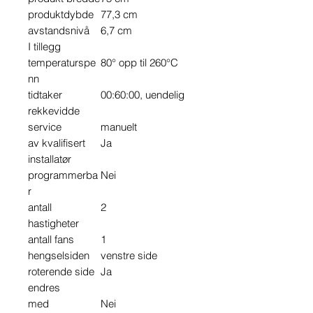
produktdybde
77,3 cm
avstandsnivå
6,7 cm
I tillegg
temperaturspe
80° opp til 260°C
nn
tidtaker
00:60:00, uendelig
rekkevidde
service
manuelt
av kvalifisert
Ja
installatør
programmerba
Nei
r
antall
2
hastigheter
antall fans
1
hengselsiden
venstre side
roterende side
Ja
endres
med
Nei