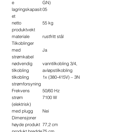
e
GN)
lagringskapasit
05
et
netto
55 kg
produktvekt
materiale
rustfritt stål
Tilkoblinger
med
Ja
strømkabel
nødvendig
vanntilkobling 3/4,
tilkobling
avløpstilkobling
tilkobling
1x (380-415V) – 3N
strømforsyning
Frekvens
50/60 Hz
strøm
7100 W
(elektrisk)
med plugg
Nei
Dimensjoner
høyde produkt
77,2 cm
produkt bredde
75 cm