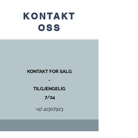
KONTAKT
OSS
KONTAKT FOR SALG
-
TILGJENGELIG
7/24
+47 41307923