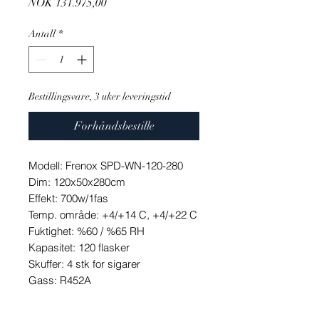
Pris
NOK 131.975,00
Antall
*
Bestillingsvare, 3 uker leveringstid
Forhåndsbestille
Modell: Frenox SPD-WN-120-280
Dim: 120x50x280cm
Effekt: 700w/1fas
Temp. område: +4/+14 C, +4/+22 C
Fuktighet: %60 / %65 RH
Kapasitet: 120 flasker
Skuffer: 4 stk for sigarer
Gass: R452A